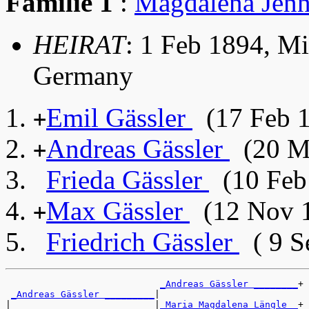
Familie 1
:
Magdalena Jen
HEIRAT
: 1 Feb 1894, Mi
Germany
Emil Gässler
(17 Feb 1
+
Andreas Gässler
(20 Ma
+
Frieda Gässler
(10 Feb 
Max Gässler
(12 Nov 1
+
Friedrich Gässler
( 9 S
_Andreas Gässler ________
+

_Andreas Gässler _________
|

|                          |
_Maria Magdalena Längle _
+
