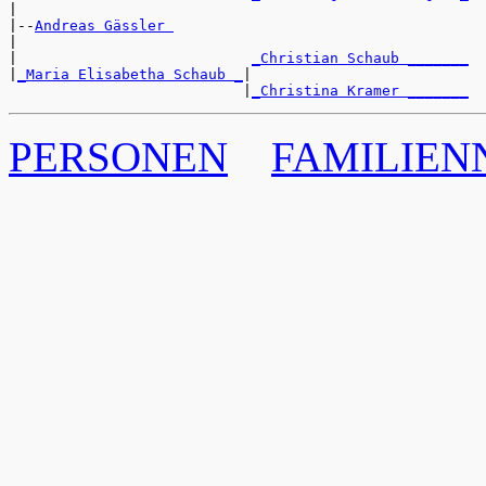
|

|--
Andreas Gässler 
|

|                           
_Christian Schaub _______
|
_Maria Elisabetha Schaub _
|

                           |
_Christina Kramer _______
PERSONEN
FAMILIE