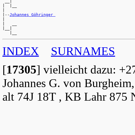
 __|

|  |__

|

|--
Johannes Göhringer 
|

|   __

|__|

INDEX
SURNAMES
[
17305
]
vielleicht dazu: +
Johannes G. von Burgheim,
alt 74J 18T , KB Lahr 875 N