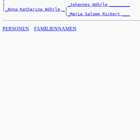
|                         
_Johannes Wöhrle ________
|
_Anna Katharina Wöhrle _
|

                         |
_Maria Salome Rickert ___
PERSONEN
FAMILIENNAMEN